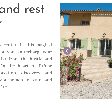
and rest
r
 center. In this magical
that you can recharge your
 far from the hustle and
. In the heart of Drôme
axation, discovery and
 by a moment of calm and
ère.