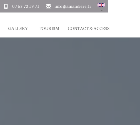
07 63 72 19 71
info@amandiere.fr
GALLERY
TOURISM
CONTACT & ACCESS